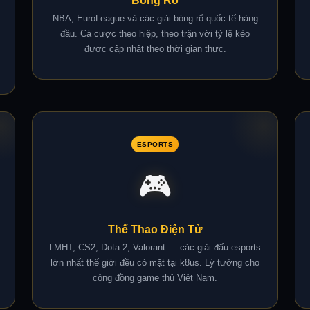
Bóng Rổ
NBA, EuroLeague và các giải bóng rổ quốc tế hàng
đầu. Cá cược theo hiệp, theo trận với tỷ lệ kèo
được cập nhật theo thời gian thực.
ESPORTS
🎮
Thể Thao Điện Tử
LMHT, CS2, Dota 2, Valorant — các giải đấu esports
lớn nhất thế giới đều có mặt tại k8us. Lý tưởng cho
cộng đồng game thủ Việt Nam.