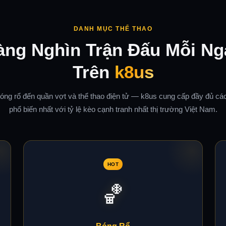
DANH MỤC THỂ THAO
àng Nghìn Trận Đấu Mỗi Ng
Trên
k8us
óng rổ đến quần vợt và thể thao điện tử — k8us cung cấp đầy đủ cá
phổ biến nhất với tỷ lệ kèo cạnh tranh nhất thị trường Việt Nam.
HOT
🏀