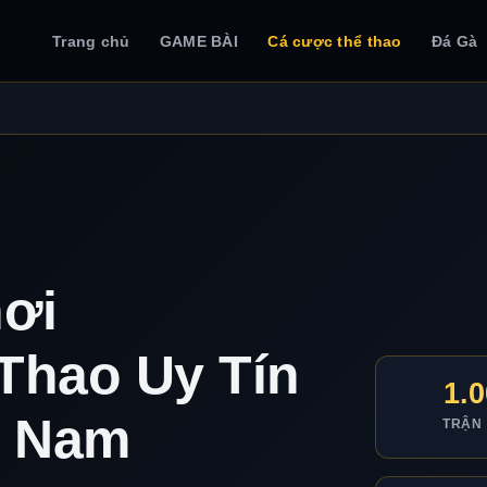
Trang chủ
GAME BÀI
Cá cược thể thao
Đá Gà
ơi
Thao Uy Tín
1.
t Nam
TRẬN 