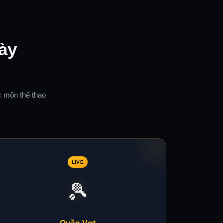
ày
c môn thể thao
LIVE
🎾