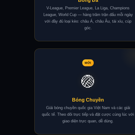
Bóng Đá
V-League, Premier League, La Liga, Champions
League, World Cup — hàng trăm trận đấu mỗi ngày
với đầy đủ loại kèo: châu Á, châu Âu, tài xỉu, cúp
góc.
MỚI
🏐
Bóng Chuyền
Giải bóng chuyền quốc gia Việt Nam và các giải
quốc tế. Theo dõi trực tiếp và đặt cược cùng lúc với
giao diện trực quan, dễ dùng.