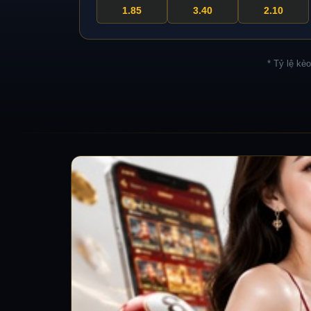
1.85
3.40
2.10
* Tỷ lệ kè